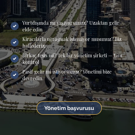
Yurtdışında mı yaşıyorsunuz? Uzaktan gelir
elde edin
Kiracılarla uğraşmak istemiyor musunuz? Biz
hallederiz.
Birkaç tesis mi? Tek bir yönetim şirketi — tam
kontrol
Pasif gelir mi istiyorsunuz? Yönetimi bize
devredin.
Yönetim başvurusu