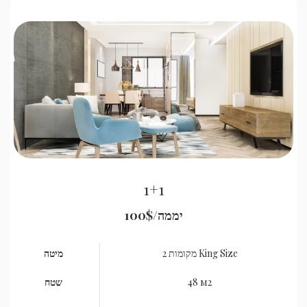
1+1
יממה
100$/
2 מקומות King Size
מיטה
48 м2
שטח