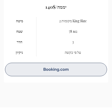
יממה
140$/
2 מקומות King Size
מיטה
78 м2
שטח
3
חדר
על פי בקשה
ניקיון
Booking.com