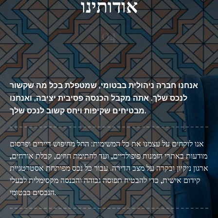
אודותינו
04
אנחנו חברה ניהולית בבטומי, שמטפלת בכל מה שקשור
לנכס שלך. אתה מקבל הכנסה פסיבית יציבה, ואנחנו
מבטיחים שקיפות ויחס קשוב לנכס שלך.
אנו לוקחים על עצמנו את כל המשימות: החל מחיפוש דיירים ופרסום
מודעות באתרי הזמנות פופולריים, ועד לחתימת חוזים, קבלת אורחים,
ארגון ניקיון ובקרה על מצב הדירה. עבור כל נכס מפותחת אסטרטגיית
קידום אישית, כדי להבטיח תפוסה גבוהה והכנסה מקסימלית לבעלי
הנכסים בבטומי.