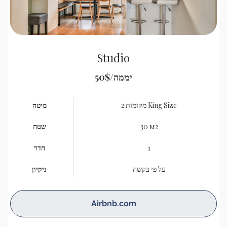
Studio
יממה
50$/
2 מקומות King Size
מיטה
30 м2
שטח
1
חדר
על פי בקשה
ניקיון
Airbnb.com