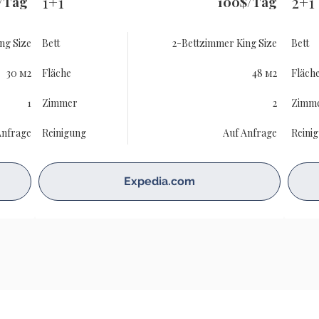
1+1
2+1
/Tag
100$/Tag
ng Size
Bett
2-Bettzimmer King Size
Bett
30 м2
Fläche
48 м2
Fläch
1
Zimmer
2
Zimm
Anfrage
Reinigung
Auf Anfrage
Reini
Expedia.com