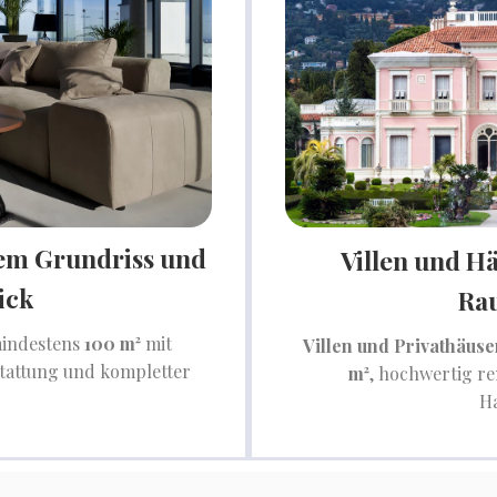
em Grundriss und
Villen und H
ick
Ra
mindestens
100 m²
mit
Villen und Privathäuse
tattung und kompletter
m²
, hochwertig re
Ha