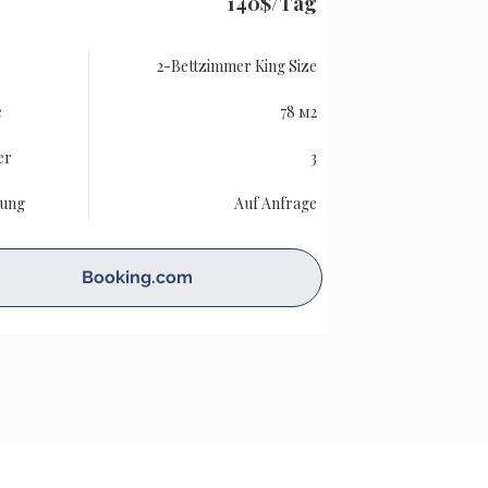
140$/Tag
2-Bettzimmer King Size
e
78 м2
er
3
gung
Auf Anfrage
Booking.com