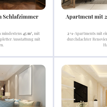
en Schlafzimmer
Apartment mit 
n mindestens
45 m²
, mit
2+1
-Apartments mit ei
letter Ausstattung mit
durchdachter Renovier
en.
Ha