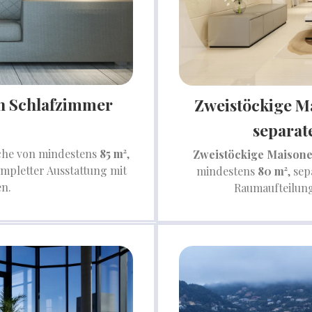
en Schlafzimmer
Zweistöckige M
separat
che von mindestens
85 m²
,
Zweistöckige Maison
mpletter Ausstattung mit
mindestens
80 m²
, se
en.
Raumaufteilun